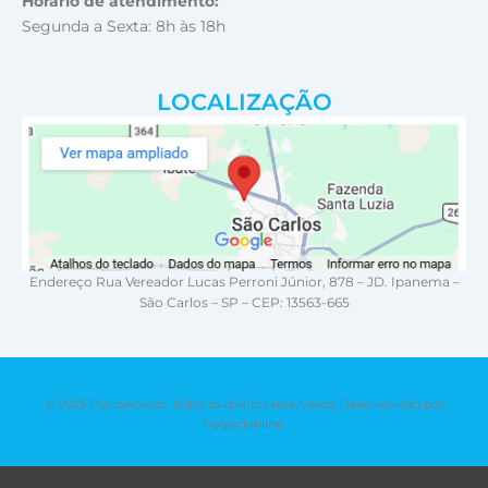
Horário de atendimento:
Segunda a Sexta: 8h às 18h
LOCALIZAÇÃO
Endereço Rua Vereador Lucas Perroni Júnior, 878 – JD. Ipanema –
São Carlos – SP – CEP: 13563-665
© 2025 PlenoAcesso. Todos os direitos reservados. Desenvolvido por
Negocionline.