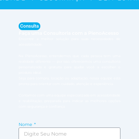
Consulta
Faça uma Consultoria com a PlenoAcesso
Encontre a melhor solução para suas necessidades de
acessibilidade.
Na PlenoAcesso, entendemos que cada pessoa tem uma
realidade diferente — por isso, oferecemos uma consultoria
personalizada e gratuita para ajudar você a escolher o
produto ideal.
Seja para compra, locação ou adaptação, nossa equipe está
pronta para orientar com cuidado, atenção e experiência.
Contamos com uma equipe especializada em acessibilidade
e reabilitação, preparada para indicar as melhores opções
com segurança e confiança
Nome