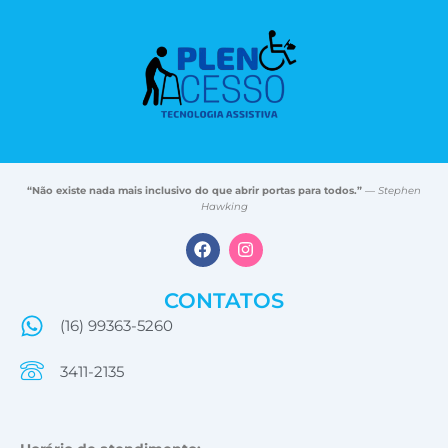
“Não existe nada mais inclusivo do que abrir portas para todos.”
—
Stephen
Hawking
F
I
a
n
c
s
e
t
CONTATOS
b
a
o
g
(16) 99363-5260
o
r
k
a
3411-2135
m